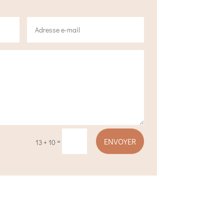
ENVOYER
=
13 + 10