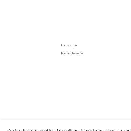
La marque
Points de vente
Ce site utilise des cookies. En continuant à naviguer sur ce site, vous